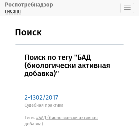
Роспотребнадзор
Пока
ГИС ЗПП
Поиск
Поиск по тегу "БАД
(биологически активная
добавка)"
2-1302/2017
Судебная практика
Теги:
#БАД (биологически активная
добавка)