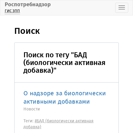
Роспотребнадзор
Пока
ГИС ЗПП
Поиск
Поиск по тегу "БАД
(биологически активная
добавка)"
О надзоре за биологически
активными добавками
Новости
Теги:
#БАД (биологически активная
добавка)