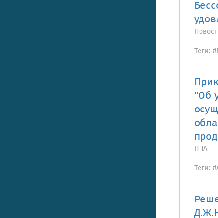
Бесс
удов
Новост
Теги:
#
Прик
"Об 
осущ
обла
прод
НПА
Теги:
#
Реше
Д.Ж.