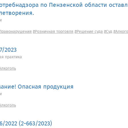
отребнадзора по Пензенской области оставл
летворения.
и
Правонарушения
#Розничная торговля
#Решение суда
#Суд
#Алког
7/2023
ая практика
Алкоголь
ание! Опасная продукция
и
Алкоголь
6/2022 (2-663/2023)