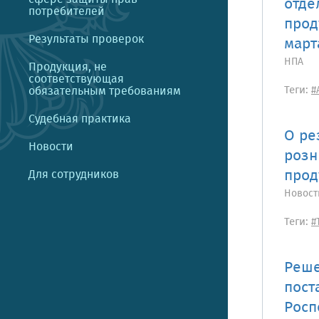
отде
потребителей
прод
Результаты проверок
март
НПА
Продукция, не
соответствующая
Теги:
обязательным требованиям
#
Судебная практика
О ре
Новости
розн
прод
Для сотрудников
Новост
Теги:
#
Реше
пост
Росп