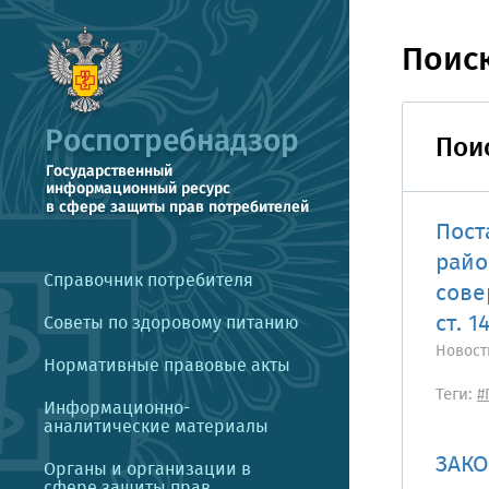
Поис
Поис
Пост
райо
Справочник потребителя
сове
ст. 1
Советы по здоровому питанию
Новост
Нормативные правовые акты
Теги:
#
Информационно-
аналитические материалы
ЗАКО
Органы и организации в
сфере защиты прав