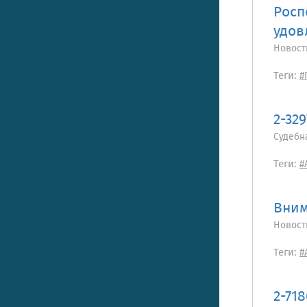
Росп
удов
Новост
Теги:
#
2-329
Судебн
Теги:
#
Вним
Новост
Теги:
#
2-718