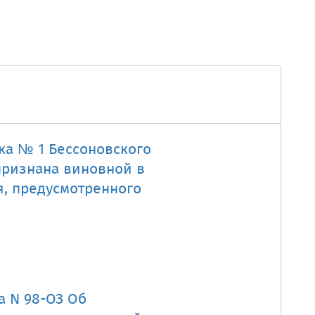
ка № 1 Бессоновского
признана виновной в
, предусмотренного
а N 98-ОЗ Об