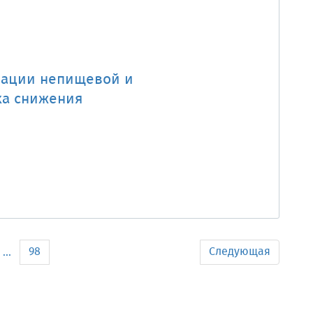
зации непищевой и
ка снижения
98
Следующая
...