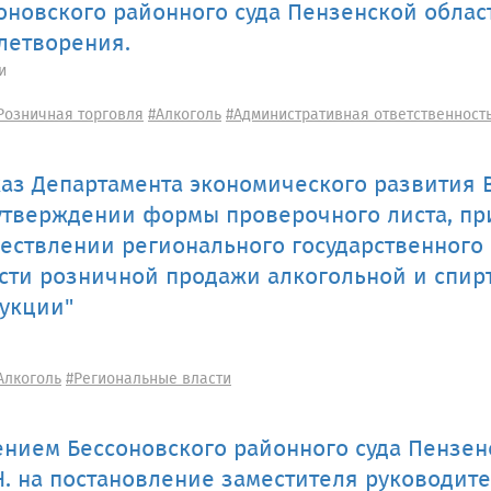
оновского районного суда Пензенской област
летворения.
и
Розничная торговля
#Алкоголь
#Административная ответственност
аз Департамента экономического развития 
утверждении формы проверочного листа, п
ествлении регионального государственного 
сти розничной продажи алкогольной и спи
укции"
Алкоголь
#Региональные власти
нием Бессоновского районного суда Пензен
Н. на постановление заместителя руководит