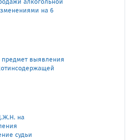
родажи алкогольной
изменениями на 6
а предмет выявления
икотинсодержащей
.Ж.Н. на
ления
ение судьи