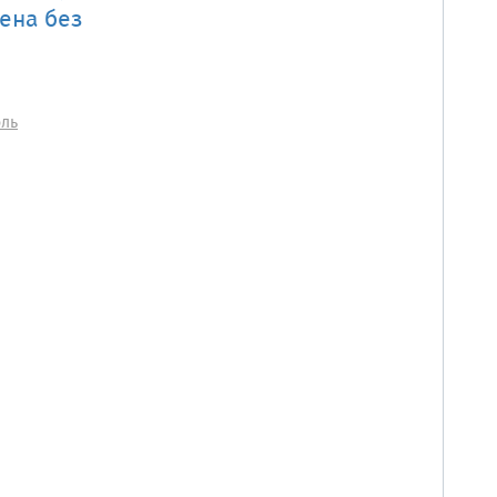
ена без
оль