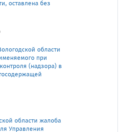
и, оставлена без
ь
Вологодской области
рименяемого при
контроля (надзора) в
ртосодержащей
ской области жалоба
еля Управления