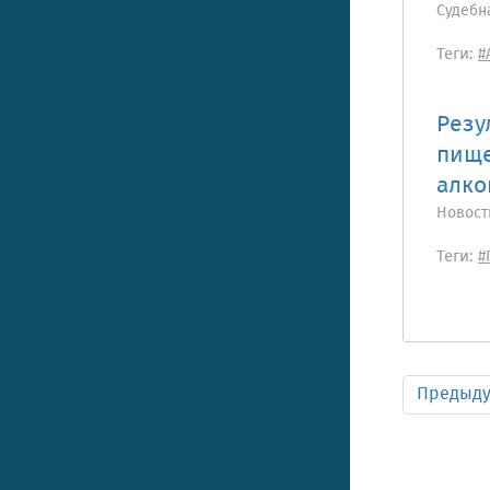
Судебн
Теги:
#
Резу
пище
алко
Новост
Теги:
#
Предыд