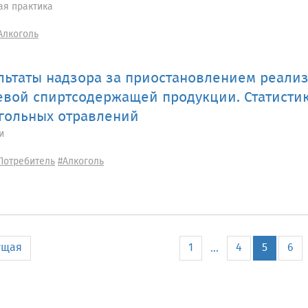
ая практика
Алкоголь
льтаты надзора за приостановлением реали
вой спиртсодержащей продукции. Статисти
гольных отравлений
и
Потребитель
#Алкоголь
ущая
1
4
5
6
...