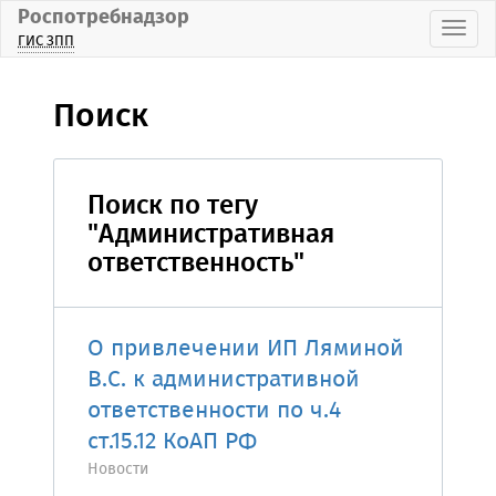
Роспотребнадзор
Пока
ГИС ЗПП
Поиск
Поиск по тегу
"Административная
ответственность"
О привлечении ИП Ляминой
В.С. к административной
ответственности по ч.4
ст.15.12 КоАП РФ
Новости