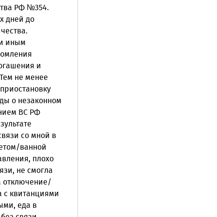
тва РФ №354.
х дней до
чества.
ли иным
домления
погашения и
Тем не менее
 приостановку
оды о незаконном
нием ВС РФ
езультате
связи со мной в
летом/ванной
авления, плохо
язи, не смогла
а отключение/
а с квитанциями
ыми, еда в