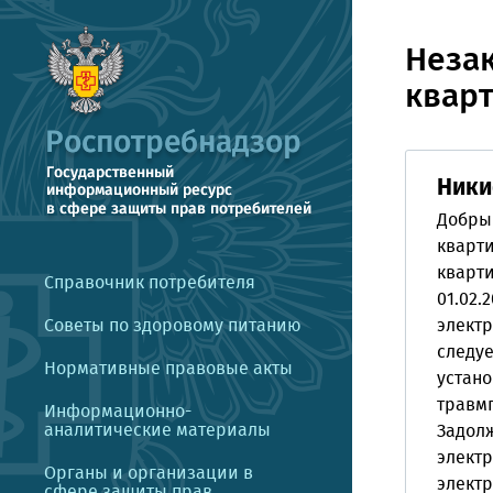
Неза
квар
Ники
Добрый
кварти
кварт
Справочник потребителя
01.02.
Советы по здоровому питанию
электр
следуе
Нормативные правовые акты
устано
травмп
Информационно-
аналитические материалы
Задолж
элект
Органы и организации в
электр
сфере защиты прав