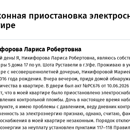
конная приостановка электрос
тире
форова Лариса Робертовна
 день! Я, Никифорова Лариса Робертовна, являюсь собс
ры 5 дома 17 по ул. Шота Руставели в г.Уфе. Проживаю в 
ире с несовершеннолетней дочерью, Никифоровой Марией
2016 года рождения. Вчера вечером, придя домой обнаруж
ичества в квартире. В двери был акт №РС676 от 10.06.2026
т, что в моей квартире было приостановлено электросна
вления контрольной пломбы. Дочь в настоящее время наб
ункте, я имею проблемы с давлением, веду дневник контр
енность за электроэнергию признаю, однако, считаю, фа
роснабжения в моей квартире незаконным. Порядок отклю
оэнергии за неуплату установлен пунктами 117–118 Прави