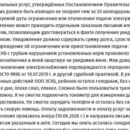
нальных услуг, утверждённых Постановлением Правительс
к должен быть извещен не позднее чем за 20 календарны
руемой даты ограничения или отключения подачи электри
мление может приходить отдельным заказным письмом и
бом, позволяющим удостовериться в факте получения уве
ком. Уведомление должно содержать сумму долга, срок 
преждение об ограничении или приостановлении подачи. 
СКБ с грубым нарушением установленных норм произвело
оснабжения в моей квартире не уведомив меня. Мои дов
тановлении электроснабжения подтверждаются определе
С19-9896 от 10.07.2019 г. и другой судебной практикой. В р
нных действий ООО ЭСКБ, ребенок остался голодным, без 
е дня, плохо спал, плакал. Сложно было пользоваться туа
ожно. Я не смогла подключить тонометр для измерения д
увствовала. Не смогла зарядить телефон и осталась без св
ь скорую помощь. Оплату задолженности и оплату услуг з
чение произвела вчера (10.06.2026 г.) и направила письм
есам указанным в акте. Сегодня мы опять остались голодн