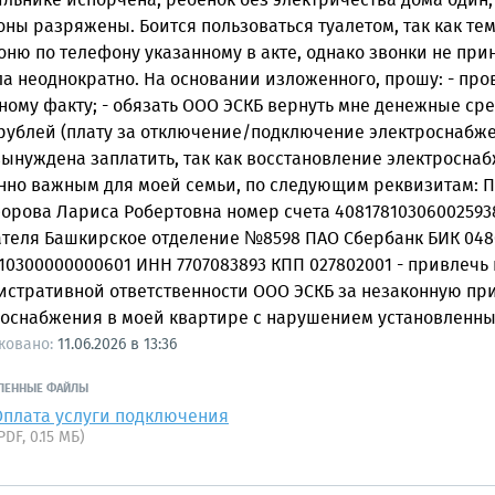
льнике испорчена, ребенок без электричества дома один, 
ны разряжены. Боится пользоваться туалетом, так как тем
оню по телефону указанному в акте, однако звонки не пр
а неоднократно. На основании изложенного, прошу: - про
ному факту; - обязать ООО ЭСКБ вернуть мне денежные ср
 рублей (плату за отключение/подключение электроснабже
ынуждена заплатить, так как восстановление электросна
нно важным для моей семьи, по следующим реквизитам: П
рова Лариса Робертовна номер счета 408178103060025938
теля Башкирское отделение №8598 ПАО Сбербанк БИК 0480
10300000000601 ИНН 7707083893 КПП 027802001 - привлечь 
стративной ответственности ООО ЭСКБ за незаконную пр
роснабжения в моей квартире с нарушением установленны
ковано:
11.06.2026 в 13:36
ЛЕННЫЕ ФАЙЛЫ
Оплата услуги подключения
PDF, 0.15 МБ)