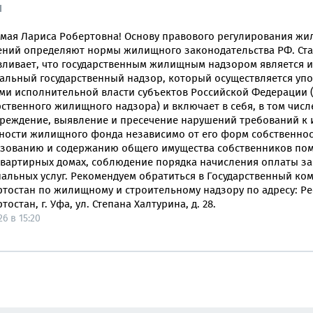
Ы
мая Лариса Робертовна! Основу правового регулирования ж
ний определяют нормы жилищного законодательства РФ. Ста
вливает, что государственным жилищным надзором является 
альный государственный надзор, который осуществляется у
ми исполнительной власти субъектов Российской Федерации 
рственного жилищного надзора) и включает в себя, в том числ
реждение, выявление и пресечение нарушений требований к
ности жилищного фонда независимо от его форм собственнос
зованию и содержанию общего имущества собственников по
вартирных домах, соблюдение порядка начисления оплаты за
альных услуг. Рекомендуем обратиться в Государственный ко
тостан по жилищному и строительному надзору по адресу: Р
остан, г. Уфа, ул. Степана Халтурина, д. 28.
26 в 15:20