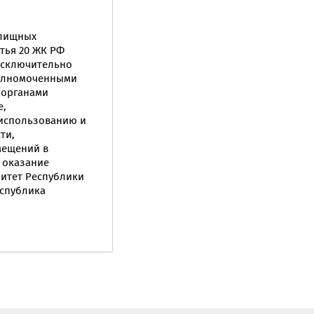
илищных
тья 20 ЖК РФ
исключительно
полномоченными
(органами
е,
 использованию и
ти,
мещений в
 оказание
митет Республики
еспублика