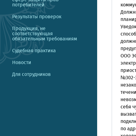
потребителей
комму
Должни
Результаты проверок
плани
Уведо
Продукция, не
соответствующая
спосо
обязательным требованиям
должни
преду
Судебная практика
ООО Э
Новости
электр
приос
Для сотрудников
№302-Э
незако
течени
невозм
себя ч
вызват
подклю
по адр