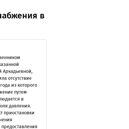
набжения в
твенником
указанной
 Аркадьевной,
ила отсутствие
 года из которого
бжение путем
людается в
оля давления.
кт приостановки
чения
л предоставления