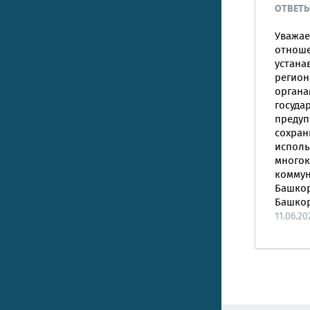
ОТВЕТ
Уважае
отноше
устана
регион
органа
госуда
предуп
сохран
исполь
многок
коммун
Башкор
Башкорт
11.06.20