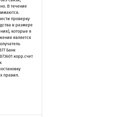
без связи,
но. В течение
инимаются.
вести проверку
едства в размере
ния), которые я
бжения является
олучатель
77 Банк
73601 корр.счет
к
иостановку
х правил.