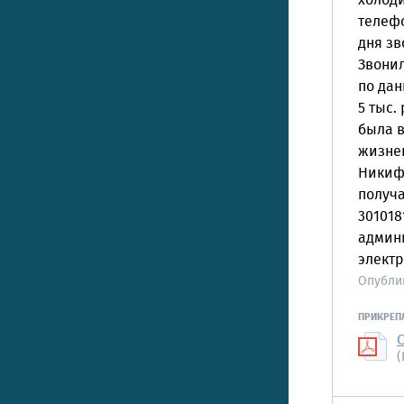
холоди
телефо
дня зв
Звонил
по дан
5 тыс.
была в
жизне
Никифо
получа
301018
админи
элект
Опубли
ПРИКРЕП
(